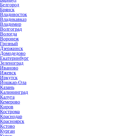
Белгород
Брянск
Владивосток
Владикавказ
Владимир
Волгоград
Вологда
Воронеж
Грозный
Дзержинск
Домодедово
Екатеринбург
Зеленоград
Иваново
Ижевск
Иркутск
Йошкар-Ола
Казань
Калининград
Калуга
Кемерово
Киров
Кострома
Краснодар
Красноярск
Кстово
Курган
Курск