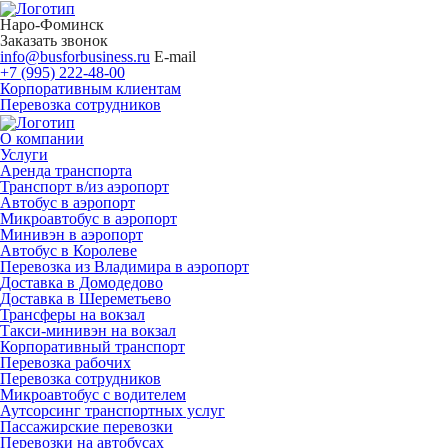
Наро-Фоминск
Заказать звонок
info@busforbusiness.ru
E-mail
+7 (995) 222-48-00
Корпоративным клиентам
Перевозка сотрудников
О компании
Услуги
Аренда транспорта
Транспорт в/из аэропорт
Автобус в аэропорт
Микроавтобус в аэропорт
Минивэн в аэропорт
Автобус в Королеве
Перевозка из Владимира в аэропорт
Доставка в Домодедово
Доставка в Шереметьево
Трансферы на вокзал
Такси-минивэн на вокзал
Корпоративный транспорт
Перевозка рабочих
Перевозка сотрудников
Микроавтобус с водителем
Аутсорсинг транспортных услуг
Пассажирские перевозки
Перевозки на автобусах