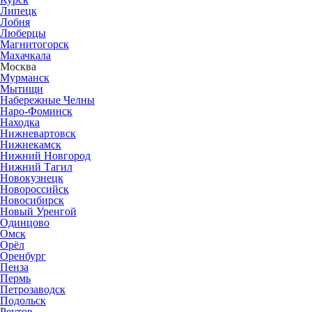
Липецк
Лобня
Люберцы
Магнитогорск
Махачкала
Москва
Мурманск
Мытищи
Набережные Челны
Наро-Фоминск
Находка
Нижневартовск
Нижнекамск
Нижний Новгород
Нижний Тагил
Новокузнецк
Новороссийск
Новосибирск
Новый Уренгой
Одинцово
Омск
Орёл
Оренбург
Пенза
Пермь
Петрозаводск
Подольск
Реутов