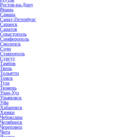
Ростов-на-Дону
Рязань
Самара
Санкт-Петербург
Саранск
Саратов
Севастополь
Симферополь
Смоленск
Сочи
Ставрополь
Сургут
Тамбов
Тверь
Тольятти
Томск
Тула
Тюмень
Улан-Удэ
Ульяновск
Уфа
Хабаровск
Химки
Чебоксары
Челябинск
Череповец
Чита
Якутск