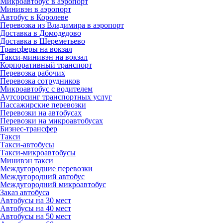
Микроавтобус в аэропорт
Минивэн в аэропорт
Автобус в Королеве
Перевозка из Владимира в аэропорт
Доставка в Домодедово
Доставка в Шереметьево
Трансферы на вокзал
Такси-минивэн на вокзал
Корпоративный транспорт
Перевозка рабочих
Перевозка сотрудников
Микроавтобус с водителем
Аутсорсинг транспортных услуг
Пассажирские перевозки
Перевозки на автобусах
Перевозки на микроавтобусах
Бизнес-трансфер
Такси
Такси-автобусы
Такси-микроавтобусы
Минивэн такси
Междугородние перевозки
Междугородний автобус
Междугородний микроавтобус
Заказ автобуса
Автобусы на 30 мест
Автобусы на 40 мест
Автобусы на 50 мест